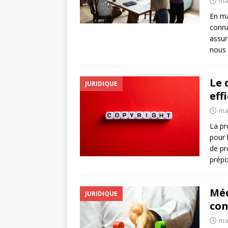
ma
En ma
conna
assur
nous 
Le 
JURIDIQUE
eff
ma
La pr
pour 
de pr
prépo
Méd
JURIDIQUE
con
ma