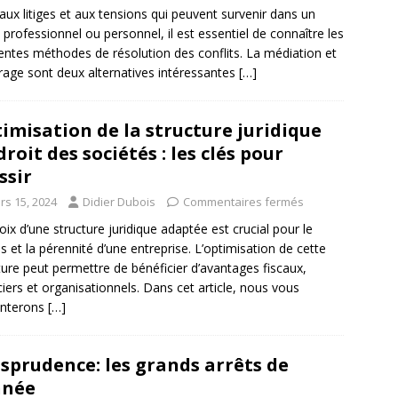
aux litiges et aux tensions qui peuvent survenir dans un
 professionnel ou personnel, il est essentiel de connaître les
rentes méthodes de résolution des conflits. La médiation et
itrage sont deux alternatives intéressantes
[…]
imisation de la structure juridique
droit des sociétés : les clés pour
ssir
rs 15, 2024
Didier Dubois
Commentaires fermés
oix d’une structure juridique adaptée est crucial pour le
s et la pérennité d’une entreprise. L’optimisation de cette
ture peut permettre de bénéficier d’avantages fiscaux,
ciers et organisationnels. Dans cet article, nous vous
enterons
[…]
isprudence: les grands arrêts de
nnée