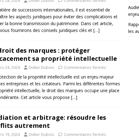
rs 28, 2024
Didier Dubois
Commentaires fermés
Audie
tière de successions internationales, il est essentiel de
enjeu
ître les aspects juridiques pour éviter des complications et
er la bonne transmission du patrimoine. Dans cet article,
Rappo
vous fournirons des conseils juridiques clés et
[…]
les a
droit des marques : protéger
icacement sa propriété intellectuelle
rs 24, 2024
Didier Dubois
Commentaires fermés
otection de la propriété intellectuelle est un enjeu majeur
les entreprises et les créateurs. Parmi les différentes formes
opriété intellectuelle, le droit des marques occupe une place
ndérante. Cet article vous propose
[…]
iation et arbitrage: résoudre les
flits autrement
rs 19, 2024
Didier Dubois
Commentaires fermés