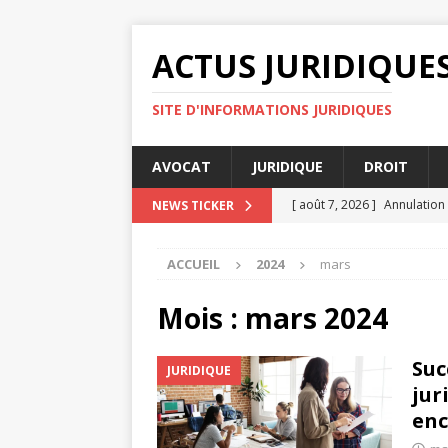
ACTUS JURIDIQUE
SITE D'INFORMATIONS JURIDIQUES
AVOCAT
JURIDIQUE
DROIT
[ août 7, 2026 ]
Annulation
NEWS TICKER
[ août 7, 2026 ]
Comment un 
ACCUEIL
2024
mars
ENTREPRISE
[ août 7, 2026 ]
Audience de
Mois :
mars 2024
[ août 4, 2026 ]
Rapports c
Suc
JURIDIQUE
[ août 8, 2026 ]
Litiges cou
jur
en