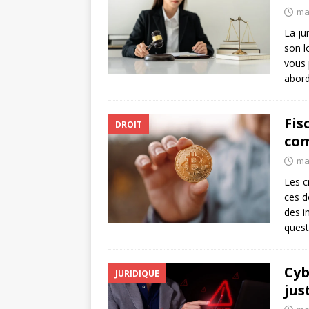
ma
La ju
son l
vous 
abord
Fis
DROIT
com
ma
Les c
ces d
des i
quest
Cyb
JURIDIQUE
jus