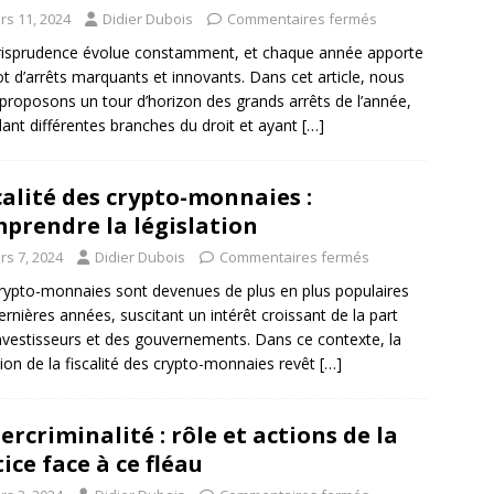
rs 11, 2024
Didier Dubois
Commentaires fermés
risprudence évolue constamment, et chaque année apporte
ot d’arrêts marquants et innovants. Dans cet article, nous
proposons un tour d’horizon des grands arrêts de l’année,
ant différentes branches du droit et ayant
[…]
calité des crypto-monnaies :
prendre la législation
rs 7, 2024
Didier Dubois
Commentaires fermés
rypto-monnaies sont devenues de plus en plus populaires
ernières années, suscitant un intérêt croissant de la part
nvestisseurs et des gouvernements. Dans ce contexte, la
ion de la fiscalité des crypto-monnaies revêt
[…]
ercriminalité : rôle et actions de la
tice face à ce fléau