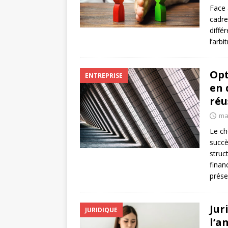
Face 
cadre
diffé
l’arb
Opt
ENTREPRISE
en 
réu
ma
Le ch
succè
struc
finan
prés
Jur
JURIDIQUE
l’a