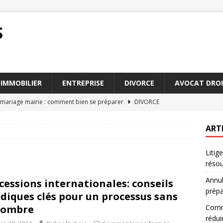
S
IMMOBILIER
ENTREPRISE
DIVORCE
AVOCAT DROI
 mariage mairie : comment bien se préparer
DIVORCE
conseiller fiscal particulier peut réduire vos impôts
ART
Litig
 mise en état : interprétation des enjeux juridiques
DROIT
réso
irconstanciés : exemples pratiques pour les avocats
AVOCAT
Annul
cessions internationales: conseils
rants en droit du travail et comment les résoudre
DROIT
prépa
idiques clés pour un processus sans
combre
Comme
rédui