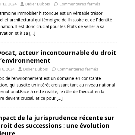
i 12, 2024
Didier Dubois
Commentaires fermés
trimoine immobilier historique est un véritable trésor
el et architectural qui témoigne de l’histoire et de l’identité
nation. Il est donc crucial pour les États de veiller à sa
rvation et à sa
[…]
vocat, acteur incontournable du droit
l’environnement
 8, 2024
Didier Dubois
Commentaires fermés
oit de l’environnement est un domaine en constante
tion, qui suscite un intérêt croissant tant au niveau national
ernational.Face à cette réalité, le rôle de l’avocat en la
re devient crucial, et ce pour
[…]
mpact de la jurisprudence récente sur
droit des successions : une évolution
jeure