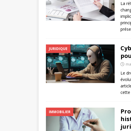
La ré
chang
impli
princ
prése
Cyb
JURIDIQUE
pou
ma
Le dr
évolu
artic
cette
Pro
IMMOBILIER
his
jur