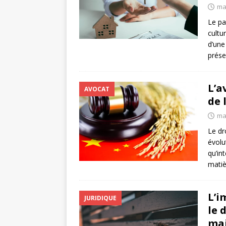
ma
Le pa
cultur
d’une 
prése
L’a
AVOCAT
de 
mai
Le dr
évolu
qu’int
matiè
L’i
JURIDIQUE
le 
ma