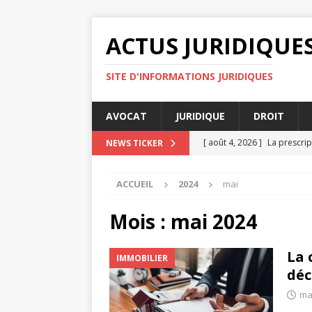
ACTUS JURIDIQUE
SITE D'INFORMATIONS JURIDIQUES
AVOCAT
JURIDIQUE
DROIT
[ août 4, 2026 ]
La prescrip
NEWS TICKER
[ juillet 31, 2026 ]
Médiation
ACCUEIL
2024
mai
DROIT
[ juillet 30, 2026 ]
Legalysp
Mois :
mai 2024
[ juillet 27, 2026 ]
Pourquoi
La 
IMMOBILIER
AVOCAT
déc
[ août 4, 2026 ]
Rapports c
ma