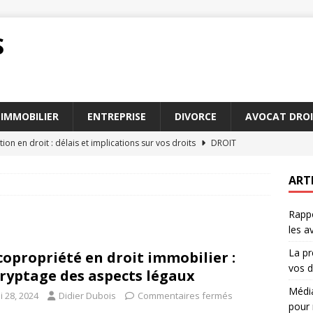
S
IMMOBILIER
ENTREPRISE
DIVORCE
AVOCAT DROI
tion en droit : délais et implications sur vos droits
DROIT
 ou arbitrage : choisir la meilleure voie pour régler un conflit
ART
Rappo
ace une plateforme à la pointe pour 2026
JURIDIQUE
les a
 les avocats succession Paris sont indispensables pour vous
La pr
copropriété en droit immobilier :
vos d
ryptage des aspects légaux
irconstanciés : exemples pratiques pour les avocats
AVOCAT
Média
i 28, 2024
Didier Dubois
Commentaires fermés
pour 