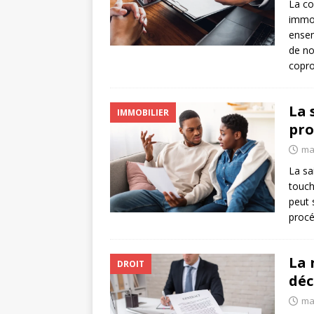
La co
immob
ensem
de no
copro
La 
IMMOBILIER
pro
ma
La sa
touch
peut 
procé
La 
DROIT
déc
ma