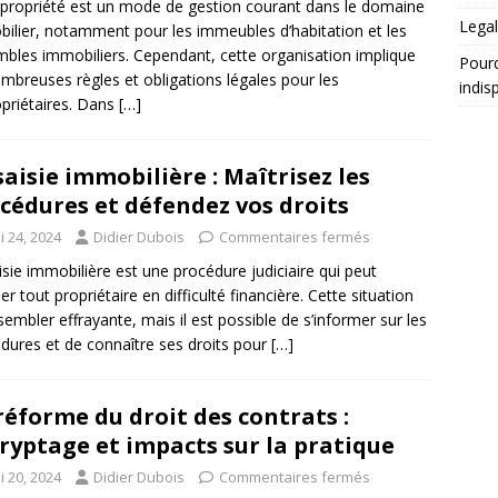
propriété est un mode de gestion courant dans le domaine
Legal
ilier, notamment pour les immeubles d’habitation et les
bles immobiliers. Cependant, cette organisation implique
Pourq
mbreuses règles et obligations légales pour les
indis
priétaires. Dans
[…]
saisie immobilière : Maîtrisez les
cédures et défendez vos droits
i 24, 2024
Didier Dubois
Commentaires fermés
isie immobilière est une procédure judiciaire qui peut
er tout propriétaire en difficulté financière. Cette situation
sembler effrayante, mais il est possible de s’informer sur les
dures et de connaître ses droits pour
[…]
réforme du droit des contrats :
ryptage et impacts sur la pratique
i 20, 2024
Didier Dubois
Commentaires fermés