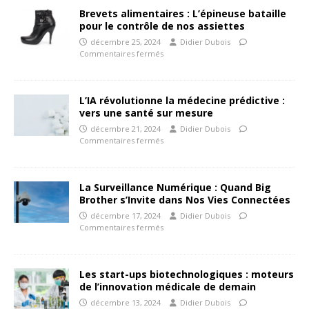
Brevets alimentaires : L’épineuse bataille
pour le contrôle de nos assiettes
décembre 25, 2024
Didier Dubois
Commentaires fermés
L’IA révolutionne la médecine prédictive :
vers une santé sur mesure
décembre 21, 2024
Didier Dubois
Commentaires fermés
La Surveillance Numérique : Quand Big
Brother s’Invite dans Nos Vies Connectées
décembre 17, 2024
Didier Dubois
Commentaires fermés
Les start-ups biotechnologiques : moteurs
de l’innovation médicale de demain
décembre 13, 2024
Didier Dubois