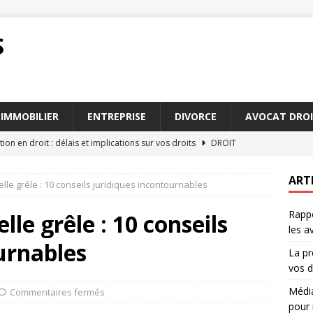
S
IMMOBILIER
ENTREPRISE
DIVORCE
AVOCAT DROI
tion en droit : délais et implications sur vos droits
DROIT
 ou arbitrage : choisir la meilleure voie pour régler un conflit
ART
lle grêle : 10 conseils juridiques incontournables
Rappo
ace une plateforme à la pointe pour 2026
JURIDIQUE
le grêle : 10 conseils
les a
 les avocats succession Paris sont indispensables pour vous
urnables
La pr
vos d
irconstanciés : exemples pratiques pour les avocats
AVOCAT
Média
Commentaires fermés
pour 