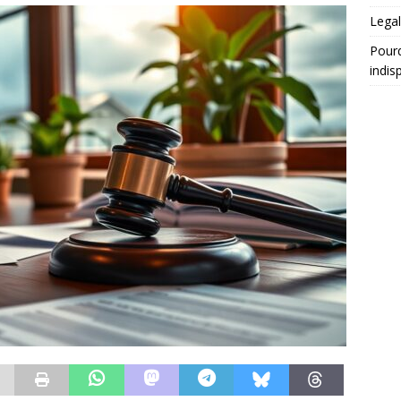
Legal
Pourq
indis