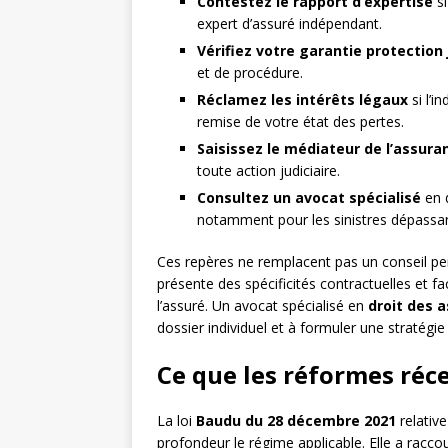
Contestez le rapport d’expertise
si
expert d’assuré indépendant.
Vérifiez votre garantie protection 
et de procédure.
Réclamez les intérêts légaux
si l’i
remise de votre état des pertes.
Saisissez le médiateur de l’assura
toute action judiciaire.
Consultez un avocat spécialisé
en d
notamment pour les sinistres dépassant
Ces repères ne remplacent pas un conseil per
présente des spécificités contractuelles et fa
l’assuré. Un avocat spécialisé en
droit des 
dossier individuel et à formuler une stratégi
Ce que les réformes réc
La loi
Baudu du 28 décembre 2021
relative
profondeur le régime applicable. Elle a raccou