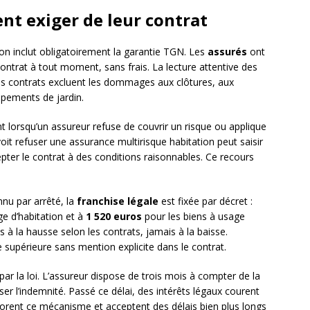
nt exiger de leur contrat
ion inclut obligatoirement la garantie TGN. Les
assurés
ont
 contrat à tout moment, sans frais. La lecture attentive des
ains contrats excluent les dommages aux clôtures, aux
ipements de jardin.
nt lorsqu’un assureur refuse de couvrir un risque ou applique
voit refuser une assurance multirisque habitation peut saisir
epter le contrat à des conditions raisonnables. Ce recours
nnu par arrêté, la
franchise légale
est fixée par décret :
ge d’habitation et à
1 520 euros
pour les biens à usage
à la hausse selon les contrats, jamais à la baisse.
 supérieure sans mention explicite dans le contrat.
ar la loi. L’assureur dispose de trois mois à compter de la
ser l’indemnité. Passé ce délai, des intérêts légaux courent
rent ce mécanisme et acceptent des délais bien plus longs