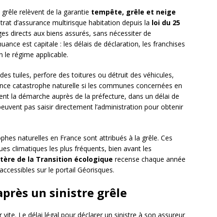
grêle relèvent de la garantie
tempête, grêle et neige
trat d’assurance multirisque habitation depuis la
loi du 25
es directs aux biens assurés, sans nécessiter de
ance est capitale : les délais de déclaration, les franchises
n le régime applicable.
e des tuiles, perfore des toitures ou détruit des véhicules,
ance catastrophe naturelle si les communes concernées en
tient la démarche auprès de la préfecture, dans un délai de
 peuvent pas saisir directement l’administration pour obtenir
ophes naturelles en France sont attribués à la grêle. Ces
es climatiques les plus fréquents, bien avant les
tère de la Transition écologique
recense chaque année
ccessibles sur le portail Géorisques.
près un sinistre grêle
r vite. Le délai légal pour déclarer un sinistre à son assureur