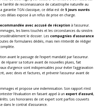
e l’arrêté de reconnaissance de catastrophe naturelle au
e la garantie TGN classique, ce délai est de
5 jours ouvrés
s délais expose à un refus de prise en charge.
 recommandée avec accusé de réception
à l’assureur.
ommages, les biens touchés et les circonstances du sinistre.
onsidérablement le dossier. Les
compagnies d’assurance
utes de formulaires dédiés, mais rien n’interdit de rédiger
 complète.
ion avant le passage de l’expert mandaté par l’assureur.
é de réparer sa toiture avant de nouvelles pluies, fait
avaux d’urgence sont indispensables pour éviter l’aggravation
t, avec devis et factures, et prévenir l’assureur avant de
dommages et propose une indemnisation. Son rapport n’est
contester l’évaluation en faisant appel à un
expert d’assuré
,
érêts. Les honoraires de cet expert sont parfois couverts
se dans le contrat d’assurance.