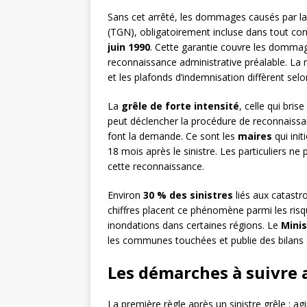
Sans cet arrêté, les dommages causés par la 
(TGN), obligatoirement incluse dans tout con
juin 1990
. Cette garantie couvre les dommag
reconnaissance administrative préalable. La nu
et les plafonds d’indemnisation diffèrent selo
La
grêle de forte intensité
, celle qui bris
peut déclencher la procédure de reconnaiss
font la demande. Ce sont les
maires
qui ini
18 mois après le sinistre. Les particuliers ne
cette reconnaissance.
Environ
30 % des sinistres
liés aux catastr
chiffres placent ce phénomène parmi les risqu
inondations dans certaines régions. Le
Minis
les communes touchées et publie des bilans a
Les démarches à suivre a
La première règle après un sinistre grêle : agi