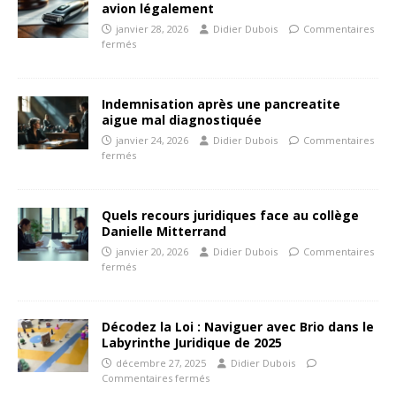
avion légalement
janvier 28, 2026
Didier Dubois
Commentaires
fermés
Indemnisation après une pancreatite
aigue mal diagnostiquée
janvier 24, 2026
Didier Dubois
Commentaires
fermés
Quels recours juridiques face au collège
Danielle Mitterrand
janvier 20, 2026
Didier Dubois
Commentaires
fermés
Décodez la Loi : Naviguer avec Brio dans le
Labyrinthe Juridique de 2025
décembre 27, 2025
Didier Dubois
Commentaires fermés