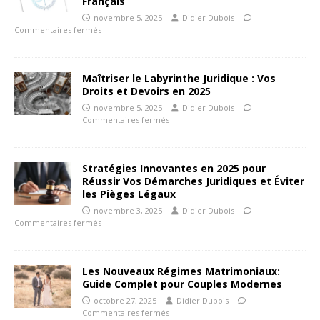
Français
novembre 5, 2025
Didier Dubois
Commentaires fermés
Maîtriser le Labyrinthe Juridique : Vos
Droits et Devoirs en 2025
novembre 5, 2025
Didier Dubois
Commentaires fermés
Stratégies Innovantes en 2025 pour
Réussir Vos Démarches Juridiques et Éviter
les Pièges Légaux
novembre 3, 2025
Didier Dubois
Commentaires fermés
Les Nouveaux Régimes Matrimoniaux:
Guide Complet pour Couples Modernes
octobre 27, 2025
Didier Dubois
Commentaires fermés