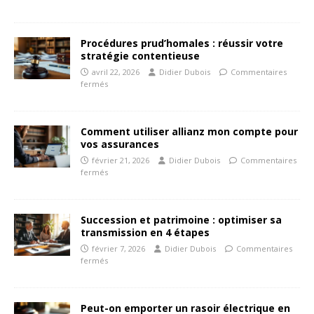
Procédures prud’homales : réussir votre
stratégie contentieuse
avril 22, 2026
Didier Dubois
Commentaires
fermés
Comment utiliser allianz mon compte pour
vos assurances
février 21, 2026
Didier Dubois
Commentaires
fermés
Succession et patrimoine : optimiser sa
transmission en 4 étapes
février 7, 2026
Didier Dubois
Commentaires
fermés
Peut-on emporter un rasoir électrique en