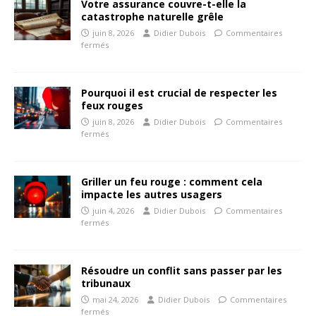
Votre assurance couvre-t-elle la
catastrophe naturelle grêle
juin 8, 2026
Didier Dubois
Commentaires
fermés
Pourquoi il est crucial de respecter les
feux rouges
juin 8, 2026
Didier Dubois
Commentaires
fermés
Griller un feu rouge : comment cela
impacte les autres usagers
juin 4, 2026
Didier Dubois
Commentaires
fermés
Résoudre un conflit sans passer par les
tribunaux
mai 24, 2026
Didier Dubois
Commentaires
fermés