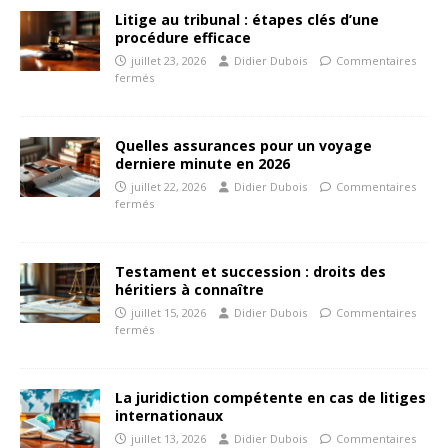
Litige au tribunal : étapes clés d’une
procédure efficace
juillet 23, 2026
Didier Dubois
Commentaires
fermés
Quelles assurances pour un voyage
derniere minute en 2026
juillet 22, 2026
Didier Dubois
Commentaires
fermés
Testament et succession : droits des
héritiers à connaître
juillet 15, 2026
Didier Dubois
Commentaires
fermés
La juridiction compétente en cas de litiges
internationaux
juillet 13, 2026
Didier Dubois
Commentaires