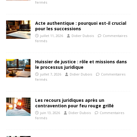
fermés
Acte authentique : pourquoi est-il crucial
pour les successions
juillet 11, 2026
Didier Dubois
Commentaires
fermés
Huissier de justice : rôle et missions dans
le processus juridique
juillet 7, 2026
Didier Dubois
Commentaires
fermés
Les recours juridiques après un
contravention pour feu rouge grillé
juin 13, 2026
Didier Dubois
Commentaires
fermés