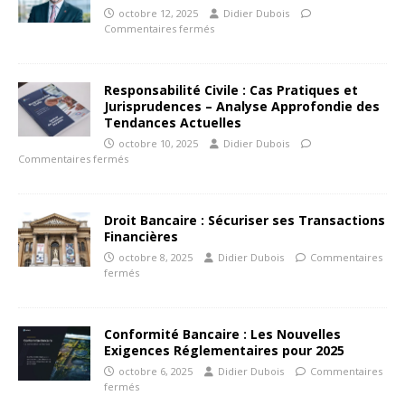
octobre 12, 2025
Didier Dubois
Commentaires fermés
Responsabilité Civile : Cas Pratiques et
Jurisprudences – Analyse Approfondie des
Tendances Actuelles
octobre 10, 2025
Didier Dubois
Commentaires fermés
Droit Bancaire : Sécuriser ses Transactions
Financières
octobre 8, 2025
Didier Dubois
Commentaires
fermés
Conformité Bancaire : Les Nouvelles
Exigences Réglementaires pour 2025
octobre 6, 2025
Didier Dubois
Commentaires
fermés