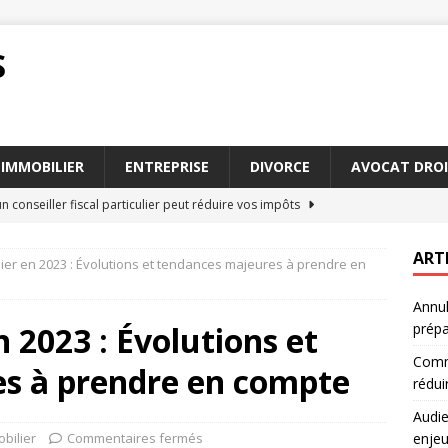
S
IMMOBILIER
ENTREPRISE
DIVORCE
AVOCAT DROI
conseiller fiscal particulier peut réduire vos impôts
ART
lier en 2023 : Évolutions et tendances majeures à prendre en
 mise en état : interprétation des enjeux juridiques
DROIT
Annul
irconstanciés : exemples pratiques pour les avocats
AVOCAT
 2023 : Évolutions et
prépa
tion en droit : délais et implications sur vos droits
DROIT
Comme
s à prendre en compte
 mariage mairie : comment bien se préparer
DIVORCE
rédui
Audie
bilier
Commentaires fermés
enjeu