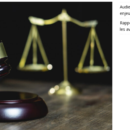
Audie
enjeu
Rappo
les a