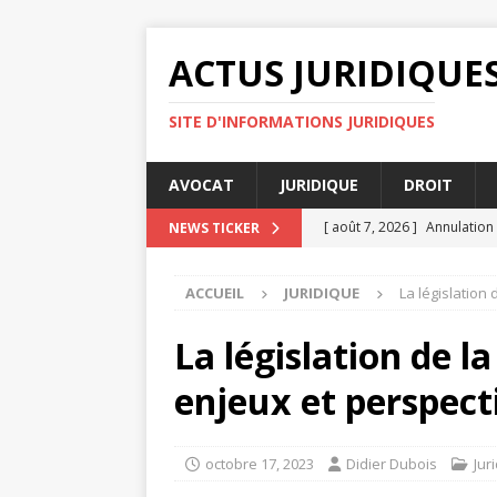
ACTUS JURIDIQUE
SITE D'INFORMATIONS JURIDIQUES
AVOCAT
JURIDIQUE
DROIT
[ août 7, 2026 ]
Annulation
NEWS TICKER
[ août 7, 2026 ]
Comment un 
ACCUEIL
JURIDIQUE
La législation
ENTREPRISE
[ août 7, 2026 ]
Audience de
La législation de l
[ août 4, 2026 ]
Rapports c
enjeux et perspect
[ août 8, 2026 ]
Litiges cou
octobre 17, 2023
Didier Dubois
Jur