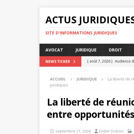
ACTUS JURIDIQUE
SITE D'INFORMATIONS JURIDIQUES
AVOCAT
JURIDIQUE
DROIT
[ août 7, 2026 ]
Audience de
NEWS TICKER
[ août 4, 2026 ]
Rapports c
ACCUEIL
JURIDIQUE
La liberté de 
[ août 4, 2026 ]
La prescrip
juridiques
[ juillet 31, 2026 ]
Médiation
La liberté de réuni
DROIT
entre opportunités 
[ août 7, 2026 ]
Comment un 
ENTREPRISE
septembre 21, 2024
Didier Dubois