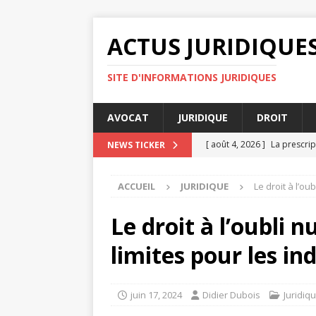
ACTUS JURIDIQUE
SITE D'INFORMATIONS JURIDIQUES
AVOCAT
JURIDIQUE
DROIT
[ août 4, 2026 ]
La prescrip
NEWS TICKER
[ juillet 31, 2026 ]
Médiation
ACCUEIL
JURIDIQUE
Le droit à l’ou
DROIT
[ juillet 30, 2026 ]
Legalysp
Le droit à l’oubli 
[ juillet 27, 2026 ]
Pourquoi
limites pour les in
AVOCAT
[ août 4, 2026 ]
Rapports c
juin 17, 2024
Didier Dubois
Juridiq