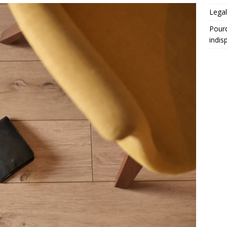
Legal
Pourq
indis