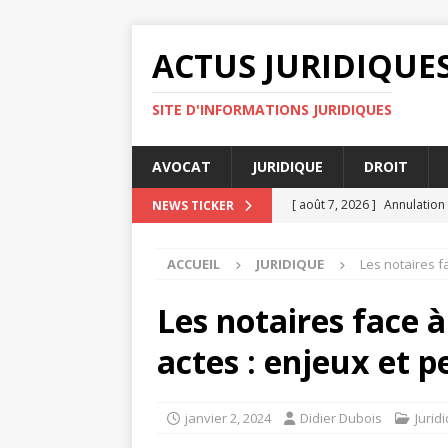
ACTUS JURIDIQUE
SITE D'INFORMATIONS JURIDIQUES
AVOCAT
JURIDIQUE
DROIT
[ août 7, 2026 ]
Annulation
NEWS TICKER
[ août 7, 2026 ]
Comment un 
ACCUEIL
JURIDIQUE
Les notaires f
ENTREPRISE
[ août 7, 2026 ]
Audience de
Les notaires face à
[ août 4, 2026 ]
Rapports c
actes : enjeux et p
[ août 8, 2026 ]
Litiges cou
janvier 2, 2024
Didier Dubois
Jurid