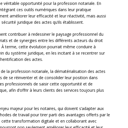
 véritable opportunité pour la profession notariale. En
intégrant ces outils numériques dans leur pratique
nt améliorer leur efficacité et leur réactivité, mais aussi
 sécurité juridique des actes qu’ils établissent.
ment contribuer à redessiner le paysage professionnel du
riats et de synergies entre les différents acteurs du droit
). À terme, cette évolution pourrait même conduire à
ein du système juridique, en les incitant à se recentrer sur
thentification des actes.
é de la profession notariale, la dématérialisation des actes
de se réinventer et de consolider leur position dans
 ces professionnels de saisir cette opportunité et de
, afin d’offrir à leurs clients des services toujours plus
enjeu majeur pour les notaires, qui doivent s’adapter aux
odes de travail pour tirer parti des avantages offerts par le
 cette transformation digitale et en collaborant avec
 pourront non seulement améliorer leur efficacité et leur