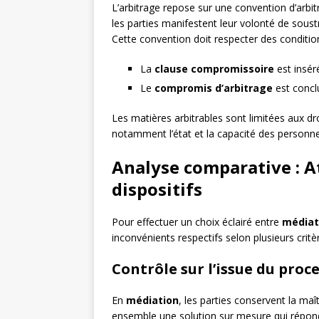
L’arbitrage repose sur une convention d’arb
les parties manifestent leur volonté de soustr
Cette convention doit respecter des condition
La
clause compromissoire
est insér
Le
compromis d’arbitrage
est concl
Les matières arbitrables sont limitées aux droi
notamment l’état et la capacité des personnes,
Analyse comparative : A
dispositifs
Pour effectuer un choix éclairé entre
médiat
inconvénients respectifs selon plusieurs crit
Contrôle sur l’issue du proc
En
médiation
, les parties conservent la maît
ensemble une solution sur mesure qui répond 