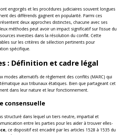
sont engorgés et les procédures judiciaires souvent longues
ment des différends gagnent en popularité. Parmi ces
résentent deux approches distinctes, chacune avec ses
deux méthodes peut avoir un impact significatif sur l’issue du
ressources investies dans la résolution du conflit. Cette
ables sur les critères de sélection pertinents pour
ation spécifique.
: Définition et cadre légal
x modes alternatifs de règlement des conflits (MARC) qui
ystématique aux tribunaux étatiques. Bien que partageant cet
ment dans leur nature et leur fonctionnement.
e consensuelle
structuré dans lequel un tiers neutre, impartial et
mmunication entre les parties pour les aider à trouver elles-
nce
, ce dispositif est encadré par les articles 1528 à 1535 du