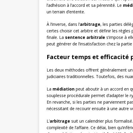
l’adhésion à l’accord et sa pérennité. Le
médi
un terrain d’entente.
À l’inverse, dans l’
arbitrage
, les parties délè
certes choisir cet arbitre et définir les règle
finale. La
sentence arbitrale
s’impose à ell
peut générer de l’insatisfaction chez la partie
Facteur temps et efficacité
Les deux méthodes offrent généralement un 
judiciaires traditionnelles. Toutefois, des nua
La
médiation
peut aboutir à un accord en q
souplesse procédurale permet d’adapter le ry
En revanche, si les parties ne parviennent pa
nécessitant de recourir ensuite à une autre v
L’
arbitrage
suit un calendrier plus formalis
complexité de l’affaire. Ce délai, bien qu’infér