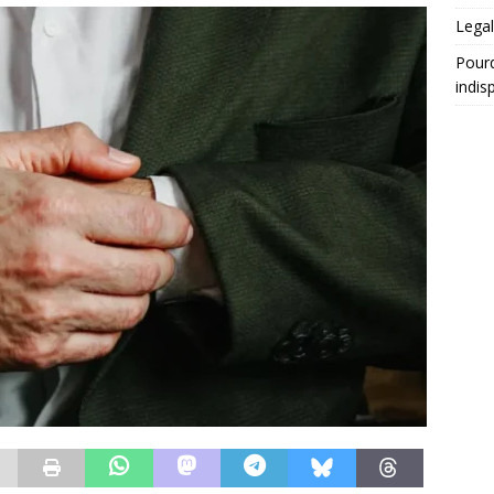
Legal
Pourq
indis