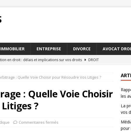
S
IMMOBILIER
ENTREPRISE
DIVORCE
AVOCAT DROI
tion en droit : délais et implications sur vos droits
DROIT
 ou arbitrage : choisir la meilleure voie pour régler un conflit
ART
rbitrage : Quelle Voie Choisir pour Résoudre Vos Litiges ?
Rappo
ace une plateforme à la pointe pour 2026
JURIDIQUE
rage : Quelle Voie Choisir
les a
 les avocats succession Paris sont indispensables pour vous
Litiges ?
La pr
vos d
irconstanciés : exemples pratiques pour les avocats
AVOCAT
Média
idique
Commentaires fermés
pour 