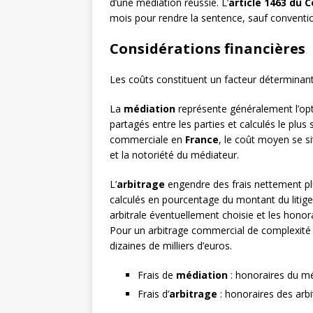
d’une médiation réussie. L’
article 1463 du 
mois pour rendre la sentence, sauf conventio
Considérations financières
Les coûts constituent un facteur déterminant 
La
médiation
représente généralement l’opt
partagés entre les parties et calculés le plu
commerciale en
France
, le coût moyen se si
et la notoriété du médiateur.
L’
arbitrage
engendre des frais nettement plu
calculés en pourcentage du montant du litige), 
arbitrale éventuellement choisie et les honor
Pour un arbitrage commercial de complexité m
dizaines de milliers d’euros.
Frais de
médiation
: honoraires du mé
Frais d’
arbitrage
: honoraires des arbi