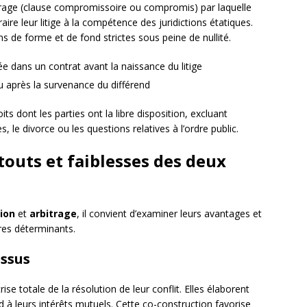
itrage (clause compromissoire ou compromis) par laquelle
aire leur litige à la compétence des juridictions étatiques.
s de forme et de fond strictes sous peine de nullité.
ée dans un contrat avant la naissance du litige
u après la survenance du différend
ts dont les parties ont la libre disposition, excluant
 le divorce ou les questions relatives à l’ordre public.
touts et faiblesses des deux
ion
et
arbitrage
, il convient d’examiner leurs avantages et
ères déterminants.
essus
rise totale de la résolution de leur conflit. Elles élaborent
à leurs intérêts mutuels. Cette co-construction favorise