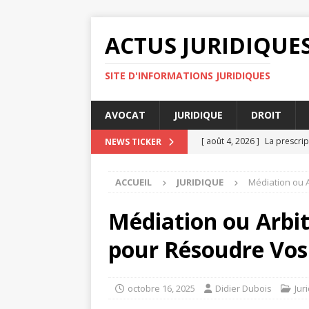
ACTUS JURIDIQUE
SITE D'INFORMATIONS JURIDIQUES
AVOCAT
JURIDIQUE
DROIT
[ août 4, 2026 ]
La prescrip
NEWS TICKER
[ juillet 31, 2026 ]
Médiation
ACCUEIL
JURIDIQUE
Médiation ou A
DROIT
[ juillet 30, 2026 ]
Legalysp
Médiation ou Arbit
[ juillet 27, 2026 ]
Pourquoi
pour Résoudre Vos 
AVOCAT
[ août 4, 2026 ]
Rapports c
octobre 16, 2025
Didier Dubois
Jur