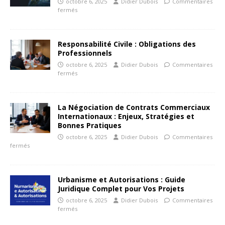
octobre 6, 2025
Didier Dubois
Commentaires
fermés
Responsabilité Civile : Obligations des
Professionnels
octobre 6, 2025
Didier Dubois
Commentaires
fermés
La Négociation de Contrats Commerciaux
Internationaux : Enjeux, Stratégies et
Bonnes Pratiques
octobre 6, 2025
Didier Dubois
Commentaires
fermés
Urbanisme et Autorisations : Guide
Juridique Complet pour Vos Projets
octobre 6, 2025
Didier Dubois
Commentaires
fermés