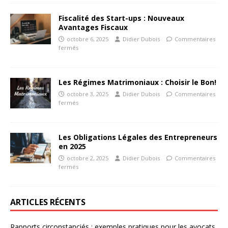
Fiscalité des Start-ups : Nouveaux
Avantages Fiscaux
octobre 6, 2025
Didier Dubois
Commentaires
fermés
Les Régimes Matrimoniaux : Choisir le Bon!
octobre 3, 2025
Didier Dubois
Commentaires
fermés
Les Obligations Légales des Entrepreneurs
en 2025
octobre 2, 2025
Didier Dubois
Commentaires
fermés
ARTICLES RÉCENTS
Rapports circonstanciés : exemples pratiques pour les avocats