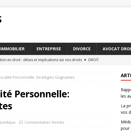
S
IMMOBILIER
ENTREPRISE
DIVORCE
AVOCAT DROI
tion en droit : délais et implications sur vos droits
DROIT
 ou arbitrage : choisir la meilleure voie pour régler un conflit
ART
iscalité Personnelle: Stratégies Gagnantes
Rappo
ace une plateforme à la pointe pour 2026
JURIDIQUE
ité Personnelle:
les a
 les avocats succession Paris sont indispensables pour vous
tes
La pr
vos d
irconstanciés : exemples pratiques pour les avocats
AVOCAT
Média
Juridique
Commentaires fermés
pour 