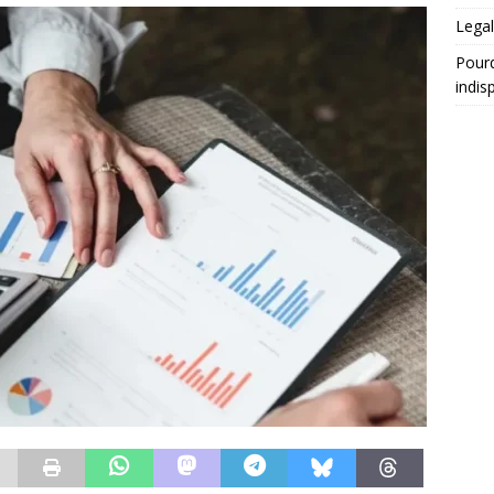
Legal
Pourq
indis