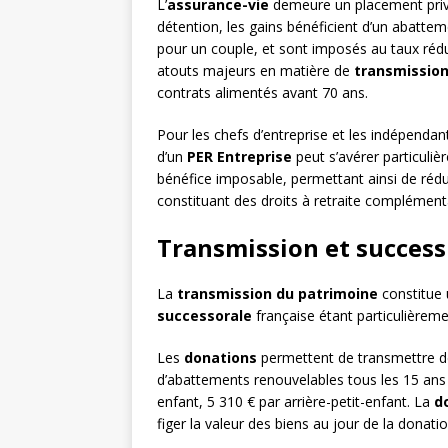
L’
assurance-vie
demeure un placement privil
détention, les gains bénéficient d’un abatte
pour un couple, et sont imposés au taux réd
atouts majeurs en matière de
transmissio
contrats alimentés avant 70 ans.
Pour les chefs d’entreprise et les indépendan
d’un
PER Entreprise
peut s’avérer particuliè
bénéfice imposable, permettant ainsi de rédui
constituant des droits à retraite complément
Transmission et success
La
transmission du patrimoine
constitue 
successorale
française étant particulièreme
Les
donations
permettent de transmettre de
d’abattements renouvelables tous les 15 ans :
enfant, 5 310 € par arrière-petit-enfant. La
d
figer la valeur des biens au jour de la donatio