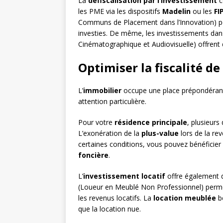
La
défiscalisation par l’investissement
c
les PME via les dispositifs
Madelin
ou les
FI
Communs de Placement dans l’Innovation) p
investies. De même, les investissements dan
Cinématographique et Audiovisuelle) offrent
Optimiser la fiscalité d
L’
immobilier
occupe une place prépondérante
attention particulière.
Pour votre
résidence principale
, plusieurs 
L’exonération de la
plus-value
lors de la re
certaines conditions, vous pouvez bénéficier
foncière
.
L’
investissement locatif
offre également d
(Loueur en Meublé Non Professionnel) permet 
les revenus locatifs. La
location meublée
bé
que la location nue.