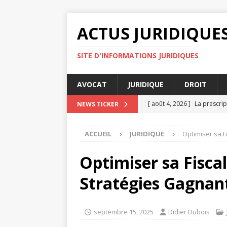
ACTUS JURIDIQUE
SITE D'INFORMATIONS JURIDIQUES
AVOCAT
JURIDIQUE
DROIT
[ août 4, 2026 ]
La prescrip
NEWS TICKER
[ juillet 31, 2026 ]
Médiation
ACCUEIL
JURIDIQUE
Optimiser sa F
DROIT
[ juillet 30, 2026 ]
Legalysp
Optimiser sa Fiscal
[ juillet 27, 2026 ]
Pourquoi
Stratégies Gagnan
AVOCAT
[ août 4, 2026 ]
Rapports c
septembre 15, 2025
Didier Dubois