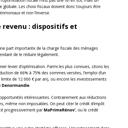
l’optimisation fiscale n’est pas une fin en soi, mais un
e globale. Les choix fiscaux doivent donc toujours être
trimoniaux et non l’inverse.
 revenu : dispositifs et
ne part importante de la charge fiscale des ménages
pendant de le réduire légalement.
ier levier d’optimisation. Parmi les plus connues, citons les
éduction de 66% à 75% des sommes versées, l’emploi d’un
 limite de 12 000 € par an), ou encore les investissements
u
Denormandie
.
opportunités intéressantes. Contrairement aux réductions
bles, même non imposables. On peut citer le crédit d’impôt
lacé progressivement par
MaPrimeRénov’
, ou le crédit