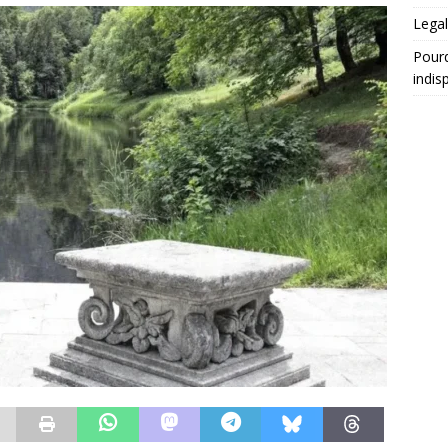
Legal
Pourq
indis