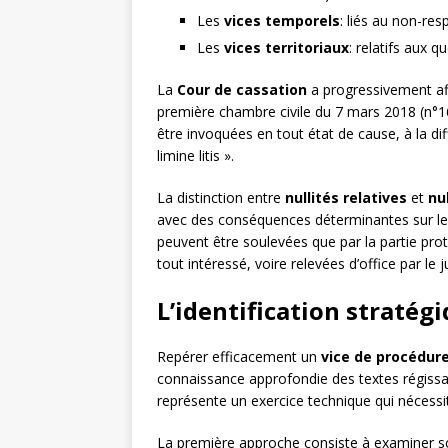
Les
vices temporels
: liés au non-res
Les
vices territoriaux
: relatifs aux
La
Cour de cassation
a progressivement aff
première chambre civile du 7 mars 2018 (n°16-
être invoquées en tout état de cause, à la di
limine litis ».
La distinction entre
nullités relatives
et
nu
avec des conséquences déterminantes sur le 
peuvent être soulevées que par la partie prot
tout intéressé, voire relevées d’office par le j
L’identification stratég
Repérer efficacement un
vice de procédur
connaissance approfondie des textes régissant
représente un exercice technique qui nécessi
La première approche consiste à examiner 