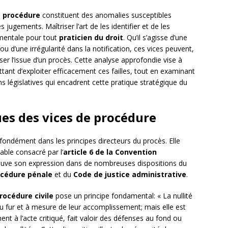
e procédure
constituent des anomalies susceptibles
es jugements. Maîtriser l’art de les identifier et de les
mentale pour tout
praticien du droit
. Qu’il s’agisse d’une
u d’une irrégularité dans la notification, ces vices peuvent,
ser l’issue d’un procès. Cette analyse approfondie vise à
nt d’exploiter efficacement ces failles, tout en examinant
ions législatives qui encadrent cette pratique stratégique du
es des vices de procédure
fondément dans les principes directeurs du procès. Elle
able consacré par l’
article 6 de la Convention
ouve son expression dans de nombreuses dispositions du
océdure pénale
et du
Code de justice administrative
.
rocédure civile
pose un principe fondamental: « La nullité
u fur et à mesure de leur accomplissement; mais elle est
ent à l’acte critiqué, fait valoir des défenses au fond ou