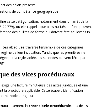
pect des délais prescrits
 questions de compétence géographique
iné cette catégorisation, notamment dans un arrêt de la
22.779), où elle rappelle que « les nullités de fond peuvent
fférence des nullités de forme qui doivent être soulevées in
llités absolues
traverse l’ensemble de ces catégories,
régime de leur invocation. Tandis que les premières ne
égée par la règle violée, les secondes peuvent l’être par
uge.
ique des vices procéduraux
e
exige une lecture minutieuse des actes juridiques et une
 la procédure applicable. Cette étape d’identification
te méthode et rigueur.
scrupuleusement la
chronologie procédurale
. Les délais