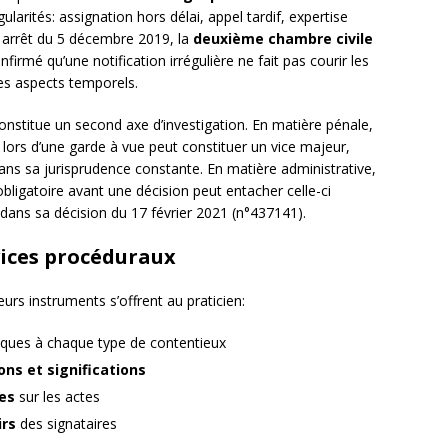
gularités: assignation hors délai, appel tardif, expertise
n arrêt du 5 décembre 2019, la
deuxième chambre civile
firmé qu’une notification irrégulière ne fait pas courir les
ces aspects temporels.
onstitue un second axe d’investigation. En matière pénale,
e lors d’une garde à vue peut constituer un vice majeur,
ns sa jurisprudence constante. En matière administrative,
bligatoire avant une décision peut entacher celle-ci
dans sa décision du 17 février 2021 (n°437141).
vices procéduraux
ieurs instruments s’offrent au praticien:
iques à chaque type de contentieux
ons et significations
es
sur les actes
irs
des signataires