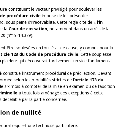
dure
constituent le vecteur privilégié pour soulever les
 de procédure civile
impose de les présenter
 sous peine d’irrecevabilité. Cette règle dite de «
l’in
ar la
Cour de cassation
, notamment dans un arrêt de la
20 (n°19-14.379).
nt être soulevées en tout état de cause, y compris pour la
rticle 123 du Code de procédure civile
. Cette souplesse
u plaideur qui découvrirait tardivement un vice fondamental.
é
constitue l’instrument procédural de prédilection. Devant
 formée selon les modalités strictes de l’
article 173 du
 de six mois à compter de la mise en examen ou de l’audition
riminelle
a toutefois aménagé des exceptions à cette
s décelable par la partie concernée.
ion de nullité
dural requiert une technicité particulière: