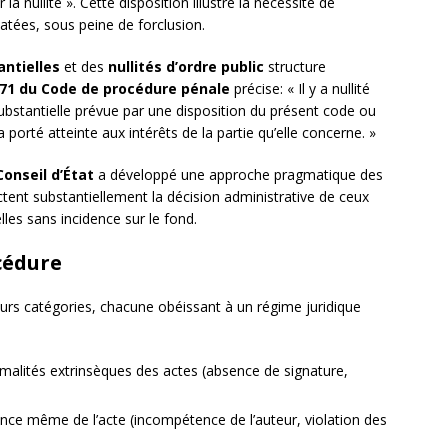
a nullité ». Cette disposition illustre la nécessité de
atées, sous peine de forclusion.
antielles
et des
nullités d’ordre public
structure
171 du Code de procédure pénale
précise: « Il y a nullité
bstantielle prévue par une disposition du présent code ou
porté atteinte aux intérêts de la partie qu’elle concerne. »
Conseil d’État
a développé une approche pragmatique des
ctent substantiellement la décision administrative de ceux
lles sans incidence sur le fond.
cédure
eurs catégories, chacune obéissant à un régime juridique
rmalités extrinsèques des actes (absence de signature,
tance même de l’acte (incompétence de l’auteur, violation des