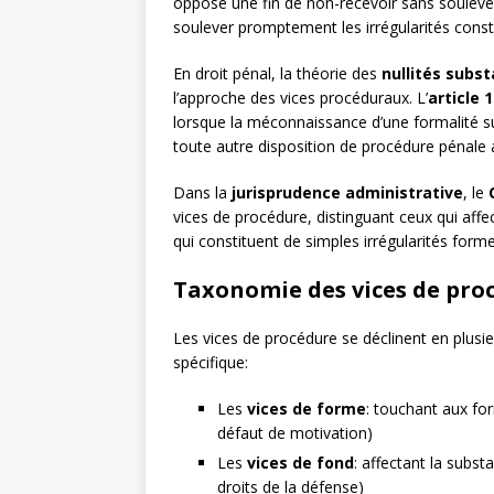
opposé une fin de non-recevoir sans soulever l
soulever promptement les irrégularités const
En droit pénal, la théorie des
nullités subst
l’approche des vices procéduraux. L’
article 
lorsque la méconnaissance d’une formalité su
toute autre disposition de procédure pénale a 
Dans la
jurisprudence administrative
, le
vices de procédure, distinguant ceux qui affe
qui constituent de simples irrégularités forme
Taxonomie des vices de pro
Les vices de procédure se déclinent en plusi
spécifique:
Les
vices de forme
: touchant aux fo
défaut de motivation)
Les
vices de fond
: affectant la subs
droits de la défense)