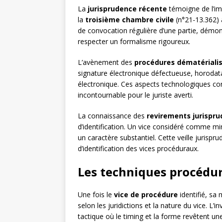
La
jurisprudence récente
témoigne de l’im
la
troisième chambre civile
(n°21-13.362) 
de convocation régulière d’une partie, démo
respecter un formalisme rigoureux.
L’avènement des
procédures dématériali
signature électronique défectueuse, horodat
électronique. Ces aspects technologiques con
incontournable pour le juriste averti.
La connaissance des
revirements jurispru
d’identification. Un vice considéré comme min
un caractère substantiel. Cette veille jurispru
d’identification des vices procéduraux.
Les techniques procédur
Une fois le
vice de procédure
identifié, sa 
selon les juridictions et la nature du vice. L’
tactique où le timing et la forme revêtent un