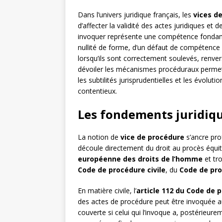
Dans l’univers juridique français, les
vices d
d’affecter la validité des actes juridiques et d
invoquer représente une compétence fonda
nullité de forme, d’un défaut de compétence o
lorsqu’ils sont correctement soulevés, renver
dévoiler les mécanismes procéduraux permetta
les subtilités jurisprudentielles et les évolut
contentieux.
Les fondements juridiqu
La notion de
vice de procédure
s’ancre pro
découle directement du droit au procès équit
européenne des droits de l’homme
et tr
Code de procédure civile
, du
Code de pr
En matière civile, l’
article 112 du Code de p
des actes de procédure peut être invoquée a
couverte si celui qui l’invoque a, postérieurem