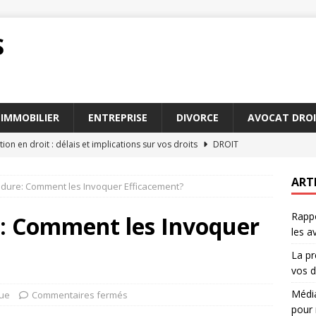
S
IMMOBILIER
ENTREPRISE
DIVORCE
AVOCAT DROI
tion en droit : délais et implications sur vos droits
DROIT
 ou arbitrage : choisir la meilleure voie pour régler un conflit
ART
édure: Comment les Invoquer Efficacement?
Rappo
ace une plateforme à la pointe pour 2026
JURIDIQUE
e: Comment les Invoquer
les a
 les avocats succession Paris sont indispensables pour vous
La pr
vos d
irconstanciés : exemples pratiques pour les avocats
AVOCAT
Média
que
Commentaires fermés
pour 