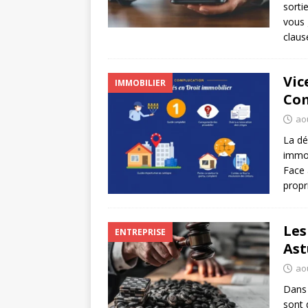
sorti
vous 
claus
Vic
IMMOBILIER
Com
aoû
La dé
immob
Face 
propr
Les
ENTREPRISE
Ast
aoû
Dans 
sont 