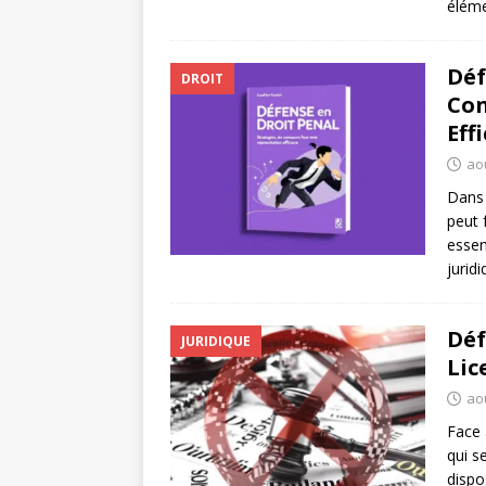
éléme
Déf
DROIT
Con
Eff
ao
Dans 
peut 
essen
jurid
Déf
JURIDIQUE
Lic
ao
Face 
qui s
dispo