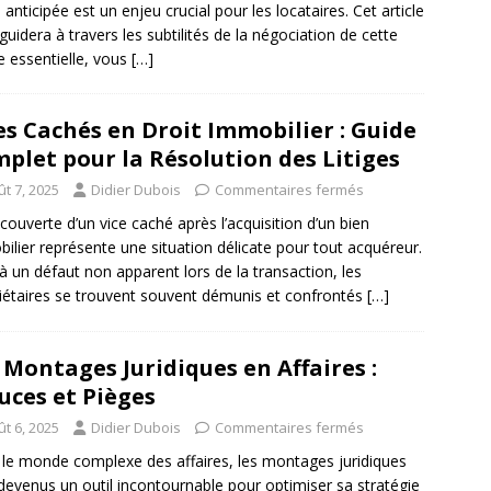
e anticipée est un enjeu crucial pour les locataires. Cet article
guidera à travers les subtilités de la négociation de cette
e essentielle, vous
[…]
es Cachés en Droit Immobilier : Guide
plet pour la Résolution des Litiges
t 7, 2025
Didier Dubois
Commentaires fermés
couverte d’un vice caché après l’acquisition d’un bien
ilier représente une situation délicate pour tout acquéreur.
à un défaut non apparent lors de la transaction, les
iétaires se trouvent souvent démunis et confrontés
[…]
 Montages Juridiques en Affaires :
uces et Pièges
t 6, 2025
Didier Dubois
Commentaires fermés
le monde complexe des affaires, les montages juridiques
devenus un outil incontournable pour optimiser sa stratégie