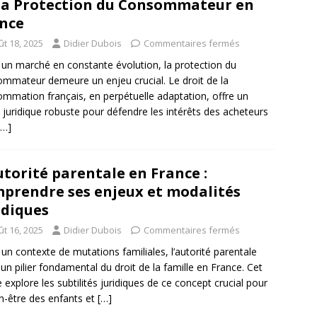
la Protection du Consommateur en
nce
ût 18, 2025
Didier Dubois
Commentaires fermés
un marché en constante évolution, la protection du
mmateur demeure un enjeu crucial. Le droit de la
mmation français, en perpétuelle adaptation, offre un
 juridique robuste pour défendre les intérêts des acheteurs
[…]
utorité parentale en France :
prendre ses enjeux et modalités
idiques
ût 16, 2025
Didier Dubois
Commentaires fermés
un contexte de mutations familiales, l’autorité parentale
 un pilier fondamental du droit de la famille en France. Cet
le explore les subtilités juridiques de ce concept crucial pour
en-être des enfants et
[…]