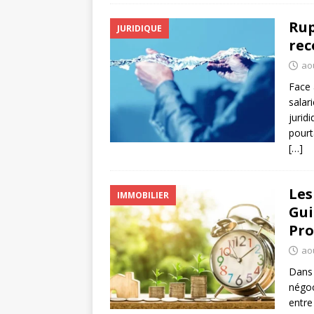
Rup
JURIDIQUE
rec
ao
Face 
salar
juridi
pourt
[…]
Les
IMMOBILIER
Gui
Pro
ao
Dans 
négoc
entre