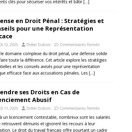
nts clés pour sécuriser vos intérêts et bâtir
[…]
ense en Droit Pénal : Stratégies et
seils pour une Représentation
icace
ût 12, 2025
Didier Dubois
Commentaires fermés
le domaine complexe du droit pénal, une défense solide
faire toute la différence. Cet article explore les stratégies
tielles et les conseils avisés pour une représentation
ique efficace face aux accusations pénales. Les
[…]
endre ses Droits en Cas de
enciement Abusif
ût 11, 2025
Didier Dubois
Commentaires fermés
à un licenciement contestable, nombreux sont les salariés
e retrouvent démunis et ignorent les recours à leur
sition. Le droit du travail français offre pourtant un cadre