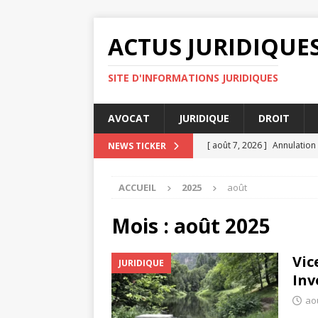
ACTUS JURIDIQUE
SITE D'INFORMATIONS JURIDIQUES
AVOCAT
JURIDIQUE
DROIT
[ août 7, 2026 ]
Annulation
NEWS TICKER
[ août 7, 2026 ]
Comment un 
ACCUEIL
2025
août
ENTREPRISE
[ août 7, 2026 ]
Audience de
Mois :
août 2025
[ août 4, 2026 ]
Rapports c
Vic
JURIDIQUE
[ août 8, 2026 ]
Litiges cou
Inv
ao