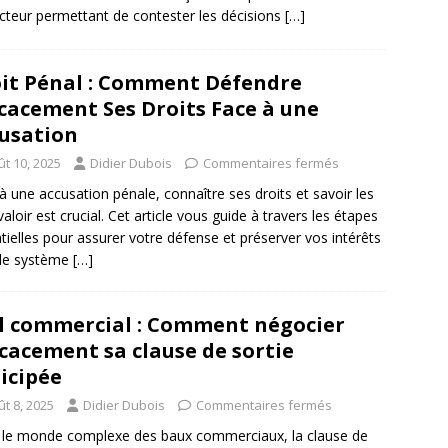
cteur permettant de contester les décisions
[…]
it Pénal : Comment Défendre
icacement Ses Droits Face à une
usation
ût 10, 2025
Didier Dubois
Commentaires fermés
à une accusation pénale, connaître ses droits et savoir les
valoir est crucial. Cet article vous guide à travers les étapes
tielles pour assurer votre défense et préserver vos intérêts
 le système
[…]
l commercial : Comment négocier
icacement sa clause de sortie
icipée
t 8, 2025
Didier Dubois
Commentaires fermés
le monde complexe des baux commerciaux, la clause de