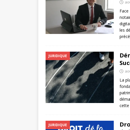
ao
Face 
notai
digit
les d
précé
Dém
JURIDIQUE
Suc
ao
La pl
fonda
patri
démar
cette
Dro
JURIDIQUE