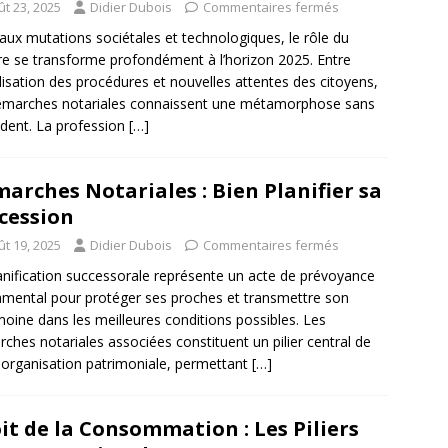
ût 23, 2025
Didier Dubois
Commentaires fermés
aux mutations sociétales et technologiques, le rôle du
re se transforme profondément à l’horizon 2025. Entre
alisation des procédures et nouvelles attentes des citoyens,
émarches notariales connaissent une métamorphose sans
dent. La profession
[…]
arches Notariales : Bien Planifier sa
cession
ût 19, 2025
Didier Dubois
Commentaires fermés
anification successorale représente un acte de prévoyance
mental pour protéger ses proches et transmettre son
moine dans les meilleures conditions possibles. Les
ches notariales associées constituent un pilier central de
 organisation patrimoniale, permettant
[…]
it de la Consommation : Les Piliers