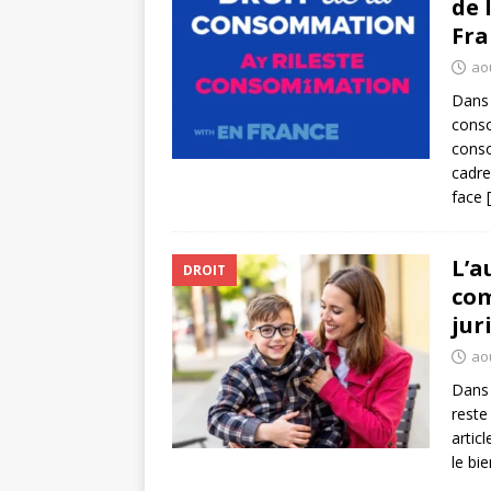
de 
Fra
ao
Dans 
conso
conso
cadre
face
L’a
DROIT
com
jur
ao
Dans 
reste
artic
le bi