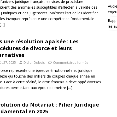
l’univers juridique français, les vices de procédure
Audie
ituent des anomalies susceptibles d’affecter la validité des
enjeu
 juridiques et des jugements. Maîtriser l’art de les identifier
 les invoquer représente une compétence fondamentale
Rappo
[…]
les a
s une résolution apaisée : Les
cédures de divorce et leurs
ernatives
ût 27, 2025
Didier Dubois
Commentaires fermés
vorce représente une épreuve émotionnelle et juridique
exe qui touche des milliers de couples chaque année en
e. Face à cette réalité, le droit français a développé diverses
dures permettant aux époux de mettre
[…]
volution du Notariat : Pilier Juridique
damental en 2025