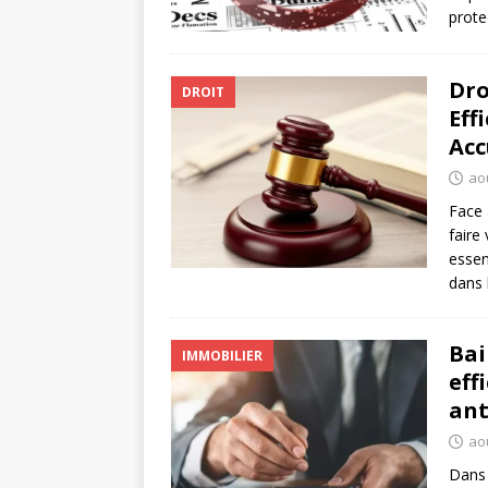
prote
Dro
DROIT
Eff
Acc
ao
Face 
faire 
essen
dans
Bai
IMMOBILIER
eff
ant
aoû
Dans 