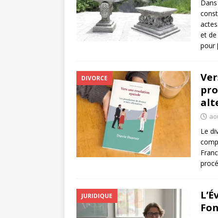
Dans 
const
actes
et de
pour
Ver
DIVORCE
pro
alt
ao
Le di
compl
Franc
procé
L’É
JURIDIQUE
Fon