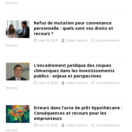
fermés
Refus de mutation pour convenance
personnelle : quels sont vos droits et
recours ?
mai 16, 2025
Didier Dubois
Commentaires
fermés
L’encadrement juridique des risques
climatiques dans les investissements
publics : enjeux et perspectives
mai 14, 2025
Didier Dubois
Commentaires
fermés
Erreurs dans l’acte de prêt hypothécaire :
Conséquences et recours pour les
emprunteurs
mai 14, 2025
Didier Dubois
Commentaires
fermés