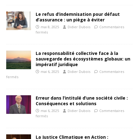
Le refus d’indemnisation pour défaut
d’assurance : un piège à éviter
mai 8, 2025
Didier Dubois
Commentaires
fermés
La responsabilité collective face à la
sauvegarde des écosystèmes globaux: un
impératif juridique
mai 6, 2025
Didier Dubois
Commentaires
fermés
Erreur dans l’intitulé d’une société civile :
Conséquences et solutions
mai 6, 2025
Didier Dubois
Commentaires
fermés
La Justice Climatique en Action :