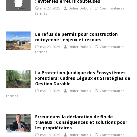
: éviter les erreurs coûteuses
mai 22, 2025
Didier Dubois
Commentaires
fermés
Le refus de permis pour construction
mitoyenne : enjeux et recours
mai 20, 2025
Didier Dubois
Commentaires
fermés
La Protection Juridique des Écosystèmes
Forestiers: Cadres Légaux et Stratégies de
Gestion Durable
mai 19, 2025
Didier Dubois
Commentaires
fermés
Erreur dans la déclaration de fin de
travaux : Conséquences et solutions pour
les propriétaires
mai 18, 2025
Didier Dubois
Commentaires