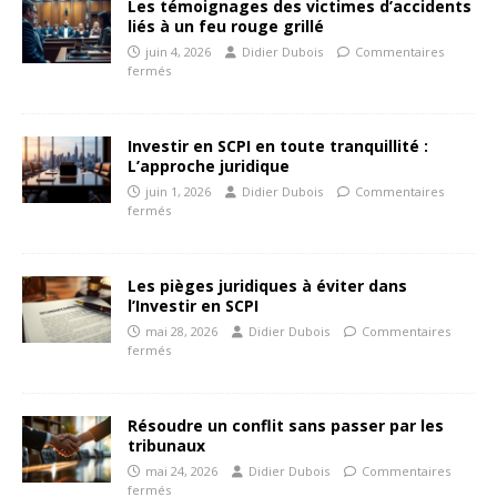
Les témoignages des victimes d’accidents
liés à un feu rouge grillé
juin 4, 2026
Didier Dubois
Commentaires
fermés
Investir en SCPI en toute tranquillité :
L’approche juridique
juin 1, 2026
Didier Dubois
Commentaires
fermés
Les pièges juridiques à éviter dans
l’Investir en SCPI
mai 28, 2026
Didier Dubois
Commentaires
fermés
Résoudre un conflit sans passer par les
tribunaux
mai 24, 2026
Didier Dubois
Commentaires
fermés