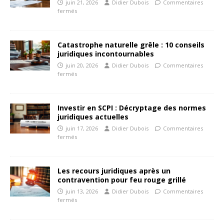
juin 21, 2026
Didier Dubois
Commentaires
fermés
Catastrophe naturelle grêle : 10 conseils
juridiques incontournables
juin 20, 2026
Didier Dubois
Commentaires
fermés
Investir en SCPI : Décryptage des normes
juridiques actuelles
juin 17, 2026
Didier Dubois
Commentaires
fermés
Les recours juridiques après un
contravention pour feu rouge grillé
juin 13, 2026
Didier Dubois
Commentaires
fermés