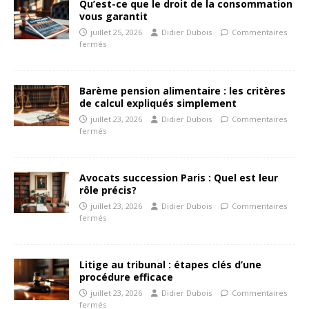
Qu’est-ce que le droit de la consommation
vous garantit
juillet 25, 2026
Didier Dubois
Commentaires
fermés
Barème pension alimentaire : les critères
de calcul expliqués simplement
juillet 23, 2026
Didier Dubois
Commentaires
fermés
Avocats succession Paris : Quel est leur
rôle précis?
juillet 23, 2026
Didier Dubois
Commentaires
fermés
Litige au tribunal : étapes clés d’une
procédure efficace
juillet 23, 2026
Didier Dubois
Commentaires
fermés