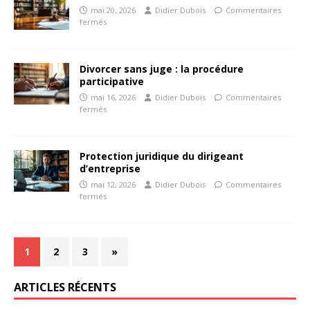
mai 20, 2026
Didier Dubois
Commentaires
fermés
Divorcer sans juge : la procédure
participative
mai 16, 2026
Didier Dubois
Commentaires
fermés
Protection juridique du dirigeant
d’entreprise
mai 12, 2026
Didier Dubois
Commentaires
fermés
1
2
3
»
ARTICLES RÉCENTS