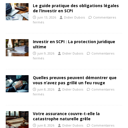
Le guide pratique des obligations légales
de l’Investir en SCPI
juin 13, 2026
Didier Dubois
Commentaires
fermés
Investir en SCPI : La protection juridique
ultime
juin 9, 2026
Didier Dubois
Commentaires
fermés
Quelles preuves peuvent démontrer que
vous n’avez pas grillé un feu rouge
juin 8, 2026
Didier Dubois
Commentaires
fermés
Votre assurance couvre-t-elle la
catastrophe naturelle grêle
juin 8, 2026
Didier Dubois
Commentaires