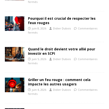
fermés
Pourquoi il est crucial de respecter les
feux rouges
juin 8, 2026
Didier Dubois
Commentaires
fermés
Quand le droit devient votre allié pour
Investir en SCPI
juin 5, 2026
Didier Dubois
Commentaires
fermés
Griller un feu rouge : comment cela
impacte les autres usagers
juin 4, 2026
Didier Dubois
Commentaires
fermés