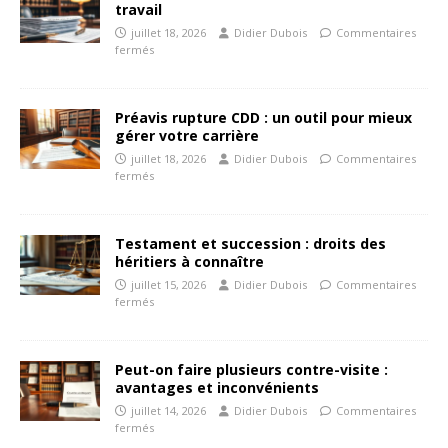
travail
juillet 18, 2026
Didier Dubois
Commentaires
fermés
Préavis rupture CDD : un outil pour mieux
gérer votre carrière
juillet 18, 2026
Didier Dubois
Commentaires
fermés
Testament et succession : droits des
héritiers à connaître
juillet 15, 2026
Didier Dubois
Commentaires
fermés
Peut-on faire plusieurs contre-visite :
avantages et inconvénients
juillet 14, 2026
Didier Dubois
Commentaires
fermés